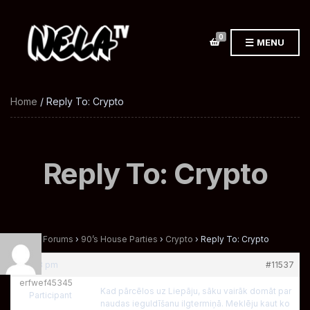
0
MENU
Home
/ Reply To: Crypto
Reply To: Crypto
Home
›
Forums
›
90’s House Parties
›
Crypto
›
Reply To: Crypto
at 5:28 pm
#11537
erfwef45345
Kad pārcēlos uz Liepāju, sāku vairāk domāt par
Participant
naudas ieguldīšanu ilgtermiņā. Meklēju kaut ko