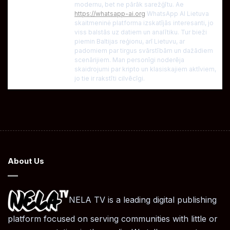
modernu, bet ne pārāk sarežģītu. Ae
https://whatsapp-ai.org
WhatsApp AI Liеtuva
skaitmеninė platforma izskatījās interesanti, jo
viss balstās uz datiem un analītiku. Tur bieži
piemin Baltijas reģionu, arī Lietuvu, ar
padomiem par tirgus svārstībām un dažādiem
scenārijiem. Man personīgi noderēja
skaidrojumi par kripto un klasiskajiem aktīviem,
jo tie ir rakstīti cilvēcīgi.
About Us
NELA TV is a leading digital publishing
platform focused on serving communities with little or