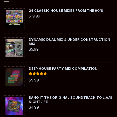
24 CLASSIC HOUSE MIXES FROM THE 90'S
$
19.99
DYNAMIC DUAL MIX & UNDER CONSTRUCTION
MIX
$
5.99
DEEP HOUSE PARTY MIX COMPILATION
Rated
5.00
$
9.99
out of 5
BANG IT THE ORIGINAL SOUNDTRACK TO L.A.'S
NIGHTLIFE
$
4.99