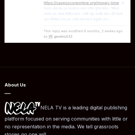
https://casinoscoreonline.org/money-time
, যা
সহজে বোঝা যায় এবং বাংলাদেশ থেকে লগইন সুবিধা আছে। বিভিন্ন
বোনাস এবং অফার নিয়মিত থাকে। আমি পছন্দ করেছি কারণ এটি সহজে
নতুন অভিজ্ঞতা দেয় এবং খেলার সময় ভালো অনুভূতি দেয়।
This reply was modified 6 months, 2 weeks ago
by
garekis533
.
About Us
NELA TV is a leading digital publishing
platform focused on serving communities with little or
no representation in the media. We tell grassroots
stories no one will.