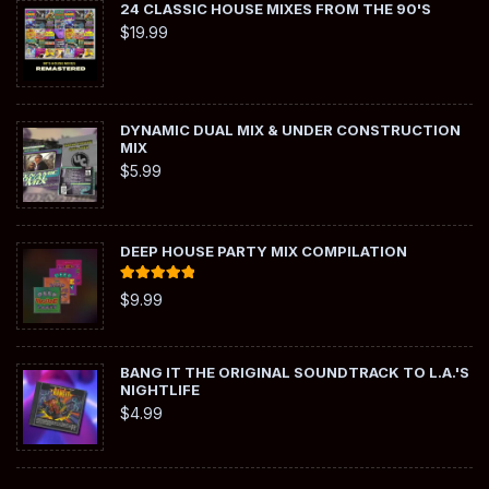
24 CLASSIC HOUSE MIXES FROM THE 90'S
$
19.99
DYNAMIC DUAL MIX & UNDER CONSTRUCTION
MIX
$
5.99
DEEP HOUSE PARTY MIX COMPILATION
Rated
5.00
$
9.99
out of 5
BANG IT THE ORIGINAL SOUNDTRACK TO L.A.'S
NIGHTLIFE
$
4.99