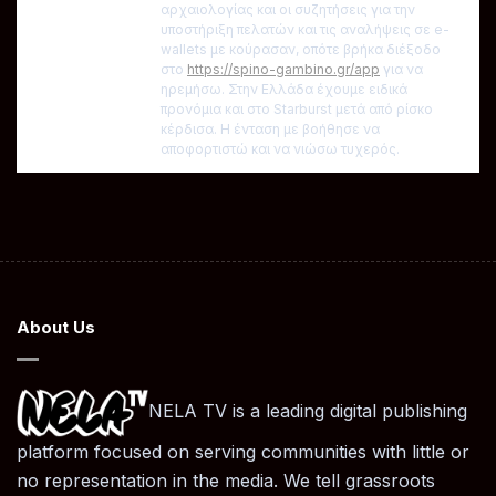
αρχαιολογίας και οι συζητήσεις για την
υποστήριξη πελατών και τις αναλήψεις σε e-
wallets με κούρασαν, οπότε βρήκα διέξοδο
στο
https://spino-gambino.gr/app
για να
ηρεμήσω. Στην Ελλάδα έχουμε ειδικά
προνόμια και στο Starburst μετά από ρίσκο
κέρδισα. Η ένταση με βοήθησε να
αποφορτιστώ και να νιώσω τυχερός.
About Us
NELA TV is a leading digital publishing
platform focused on serving communities with little or
no representation in the media. We tell grassroots