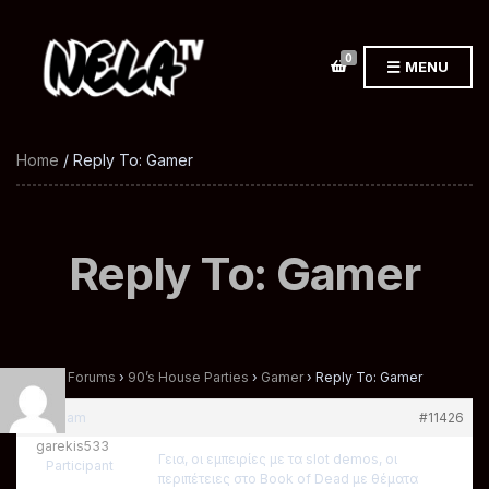
0
MENU
Home
/ Reply To: Gamer
Reply To: Gamer
Home
›
Forums
›
90’s House Parties
›
Gamer
›
Reply To: Gamer
at 1:01 am
#11426
garekis533
Γεια, οι εμπειρίες με τα slot demos, οι
Participant
περιπέτειες στο Book of Dead με θέματα