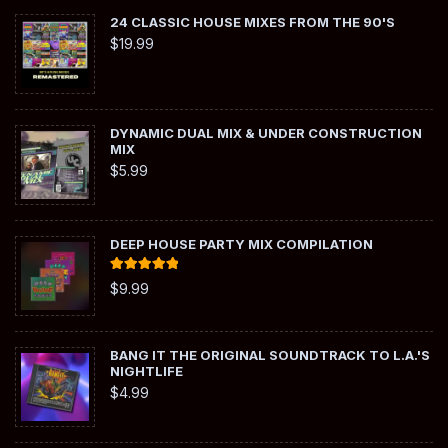
24 CLASSIC HOUSE MIXES FROM THE 90'S
$
19.99
DYNAMIC DUAL MIX & UNDER CONSTRUCTION
MIX
$
5.99
DEEP HOUSE PARTY MIX COMPILATION
Rated
5.00
$
9.99
out of 5
BANG IT THE ORIGINAL SOUNDTRACK TO L.A.'S
NIGHTLIFE
$
4.99