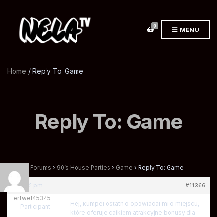
0
MENU
Home
/ Reply To: Game
Reply To: Game
Home
›
Forums
›
90’s House Parties
›
Game
›
Reply To: Game
at 12:52 pm
#11366
erfwef45345
Hej, kumpel ostatnio opowiadał mi o miejscu,
Participant
które oferuje całkiem atrakcyjne bonusy dla