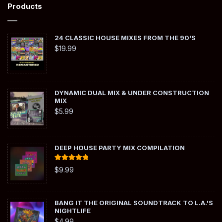
Products
24 CLASSIC HOUSE MIXES FROM THE 90'S
$
19.99
DYNAMIC DUAL MIX & UNDER CONSTRUCTION
MIX
$
5.99
DEEP HOUSE PARTY MIX COMPILATION
Rated
5.00
$
9.99
out of 5
BANG IT THE ORIGINAL SOUNDTRACK TO L.A.'S
NIGHTLIFE
$
4.99