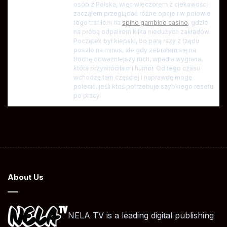
osób z Polska, więc wieczorem z ciekawości
zacząłem przeglądać różne opcje i w połowie
tego trafiłem na
spino gambino casino
, gdzie
na próbę odpaliłem kilka niedużych zakładów.
Początek był kiepski, bo parę razy z rzędu
poszło na minus, ale gdy zebrałem się na
trochę odważniejszy ruch, wpadła wygrana,
która przywróciła mi humor. Od tego czasu
wchodzę tam częściej i naprawdę mogę
polecić, jeśli ktoś potrzebuje szybkiego resetu
po pracy.
About Us
NELA TV is a leading digital publishing