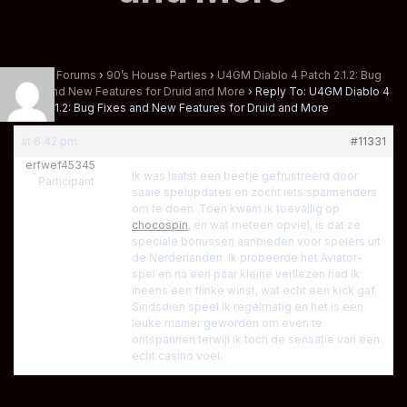
Home
›
Forums
›
90’s House Parties
›
U4GM Diablo 4 Patch 2.1.2: Bug
Fixes and New Features for Druid and More
›
Reply To: U4GM Diablo 4
Patch 2.1.2: Bug Fixes and New Features for Druid and More
at 6:42 pm
#11331
erfwef45345
Ik was laatst een beetje gefrustreerd door
Participant
saaie spelupdates en zocht iets spannenders
om te doen. Toen kwam ik toevallig op
chocospin
, en wat meteen opviel, is dat ze
speciale bonussen aanbieden voor spelers uit
de Nerderlanden. Ik probeerde het Aviator-
spel en na een paar kleine verliezen had ik
ineens een flinke winst, wat echt een kick gaf.
Sindsdien speel ik regelmatig en het is een
leuke manier geworden om even te
ontspannen terwijl ik toch de sensatie van een
echt casino voel.