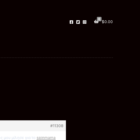
0
$
0.00
#11308
ς μου μίλησε για το
spinmama