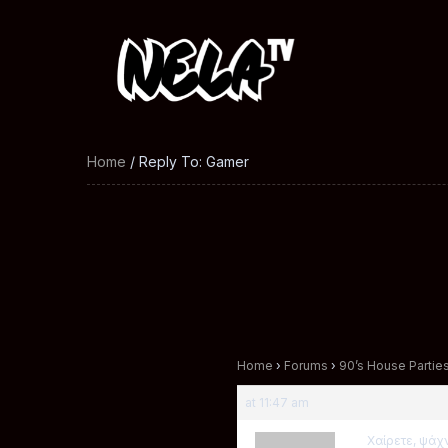
Home
/ Reply To: Gamer
Home
›
Forums
›
90’s House Partie
at 11:47 am
Χαίρετε, ψάχ