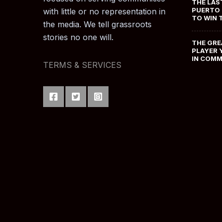
THE LAS
PUERTO 
with little or no representation in
TO WIN 
the media. We tell grassroots
stories no one will.
THE GRE
PLAYER 
IN COM
TERMS & SERVICES