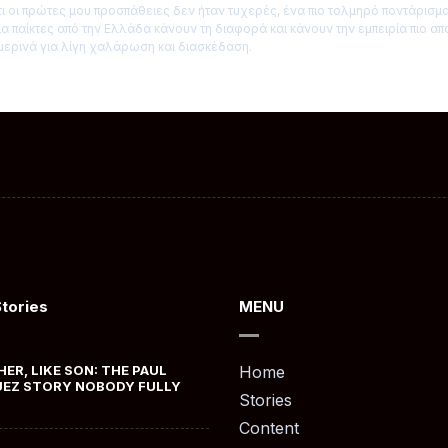
τι οι πρώτες μου προσπάθειες δεν ήταν τυχερές, ένα πιο τολμηρό ποντάρισμ
α παίκτες από την Ελλάδα κάνουν τη διαφορά και κάνουν την εμπειρία πιο α
ερινά για λίγη χαλάρωση και διασκέδαση.
Stories
MENU
HER, LIKE SON: THE PAUL
Home
EZ STORY NOBODY FULLY
Stories
Content