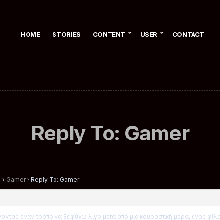
HOME
STORIES
CONTENT
USER
CONTACT
Reply To: Gamer
s
›
Gamer
›
Reply To: Gamer
νοντας έναν τρόπο να ξεφύγω λίγο μετά από μια κουραστική μέρα, ένας φίλο