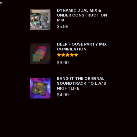
y
DYNAMIC DUAL MIX &
UNDER CONSTRUCTION
MIX
$
5.99
DEEP HOUSE PARTY MIX
COMPILATION
Rated
5.00
$
9.99
out of 5
BANG IT THE ORIGINAL
SOUNDTRACK TO L.A.'S
NIGHTLIFE
$
4.99