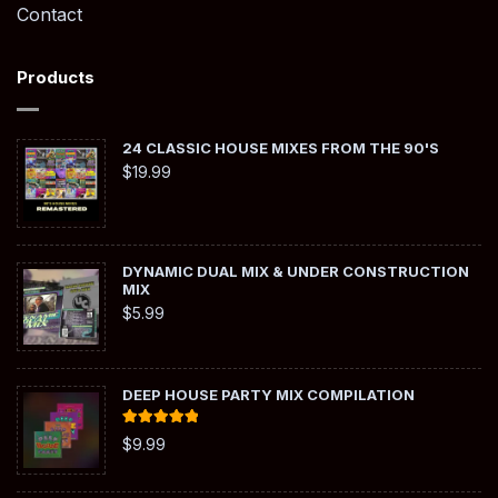
Contact
Products
24 CLASSIC HOUSE MIXES FROM THE 90'S
$
19.99
DYNAMIC DUAL MIX & UNDER CONSTRUCTION
MIX
$
5.99
DEEP HOUSE PARTY MIX COMPILATION
Rated
5.00
$
9.99
out of 5