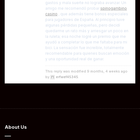
gastos y mala suerte no lograba avanzar. Un
amigo me recomendó probar
spinogambino
casino
, que además tiene bonos especiales
para jugadores de España. Al principio tuve
algunas pérdidas pequeñas, pero decidí
quedarme un rato más y arriesgar un poco en
la ruleta; esa noche logré un premio que me
ayudó a completar lo que me faltaba para mi
bici. La sensación fue increíble, totalmente
recomendable para quienes buscan emoción
y una oportunidad real de ganar.
This reply was modified 9 months, 4 weeks ago
by
erfwef45345
.
About Us